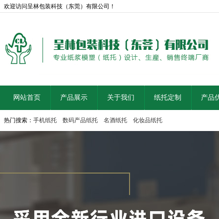
欢迎访问呈林包装科技（东莞）有限公司！
网站首页
产品展示
关于我们
纸托定制
产品
热门搜索：
手机纸托
数码产品纸托
名酒纸托
化妆品纸托