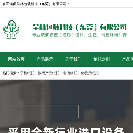
欢迎访问呈林包装科技（东莞）有限公司！
网站首页
产品展示
关于我们
纸托定制
产品
热门搜索：
手机纸托
数码产品纸托
名酒纸托
化妆品纸托