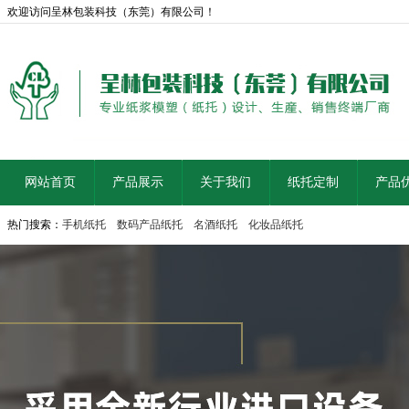
欢迎访问呈林包装科技（东莞）有限公司！
网站首页
产品展示
关于我们
纸托定制
产品
热门搜索：
手机纸托
数码产品纸托
名酒纸托
化妆品纸托