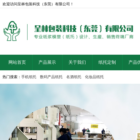
欢迎访问呈林包装科技（东莞）有限公司！
网站首页
产品展示
关于我们
纸托定制
产品
热门搜索：
手机纸托
数码产品纸托
名酒纸托
化妆品纸托