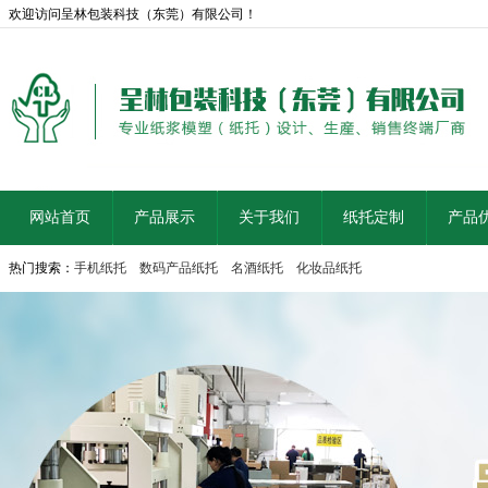
欢迎访问呈林包装科技（东莞）有限公司！
网站首页
产品展示
关于我们
纸托定制
产品
热门搜索：
手机纸托
数码产品纸托
名酒纸托
化妆品纸托