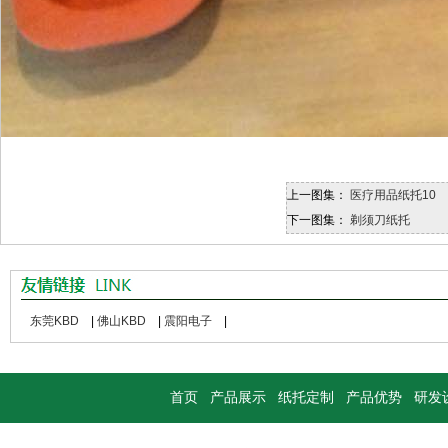
上一图集：
医疗用品纸托10
下一图集：
剃须刀纸托
东莞KBD
|
佛山KBD
|
震阳电子
|
首页
产品展示
纸托定制
产品优势
研发