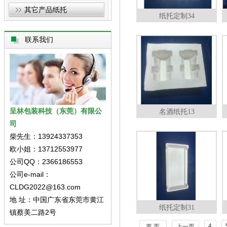
其它产品纸托
纸托定制34
联系我们
呈林包装科技（东莞）有限公
名酒纸托13
司
柴先生：13924337353
欧小姐：13712553977
公司QQ：2366186553
公司e-mail：
CLDG2022@163.com
地 址：中国广东省东莞市黄江
纸托定制31
镇蔡美二路2号
4
首 页
上一页