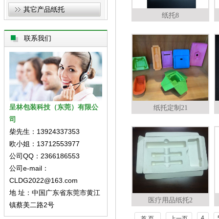
其它产品纸托
纸托8
联系我们
呈林包装科技（东莞）有限公
纸托定制21
司
柴先生：13924337353
欧小姐：13712553977
公司QQ：2366186553
公司e-mail：
CLDG2022@163.com
地 址：中国广东省东莞市黄江
医疗用品纸托2
镇蔡美二路2号
4
首 页
上一页